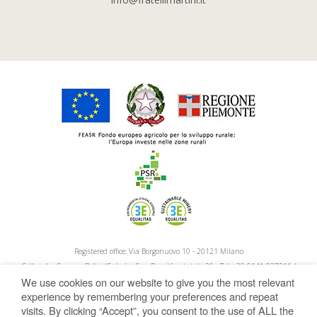
Registered office: Via Borgonuovo 10 - 20121 Milano
Cellars In: Cossano Belbo (Cn) - Loc.San Bovo Via statale 26 - Tel: +39 0141 837211 /
We use cookies on our website to give you the most relevant
Gavi (Al) - Loc. Lomellina 2 / Neive (Cn) - C.so Giolitti 51
experience by remembering your preferences and repeat
n. Companies Register Cn / Cod.Fisc. / VAT Number: 00164810046 - Fully paid-up
visits. By clicking “Accept”, you consent to the use of ALL the
share capital: 12.977.056,61 - S.U. - REA: MI 1955533 - pec: