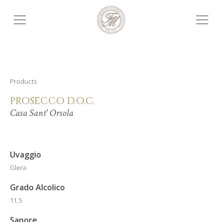
Products
PROSECCO D.O.C.
Casa Sant' Orsola
Uvaggio
Glera
Grado Alcolico
11,5
Sapore