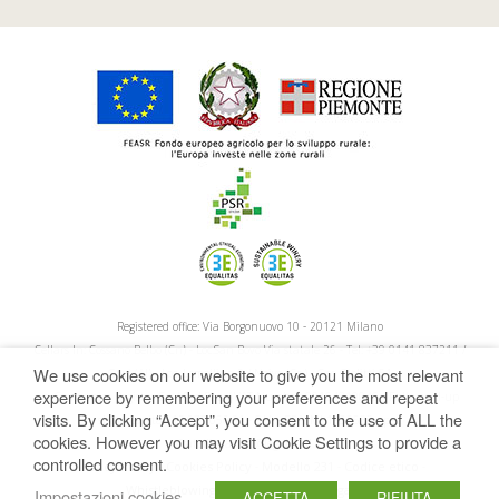
Registered office: Via Borgonuovo 10 - 20121 Milano
Cellars In: Cossano Belbo (Cn) - Loc.San Bovo Via statale 26 - Tel: +39 0141 837211 /
We use cookies on our website to give you the most relevant
Gavi (Al) - Loc. Lomellina 2 / Neive (Cn) - C.so Giolitti 51
experience by remembering your preferences and repeat
n. Companies Register Cn / Cod.Fisc. / VAT Number: 00164810046 - Fully paid-up
visits. By clicking “Accept”, you consent to the use of ALL the
share capital: 12.977.056,61 - S.U. - REA: MI 1955533 - pec:
cookies. However you may visit Cookie Settings to provide a
fratelli.martini@legalmail.it
controlled consent.
Privacy Policy
Cookies Policy
Modello 231
Codice etico
-
-
-
-
Whistleblowing
Powered by Propaganda
-
Impostazioni cookies
ACCETTA
RIFIUTA