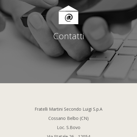
Contatti
Fratelli Martini Secondo Luigi S.p.A
Cossano Belbo (CN)
Loc. S.Bovo
Via Statale 26 - 12054