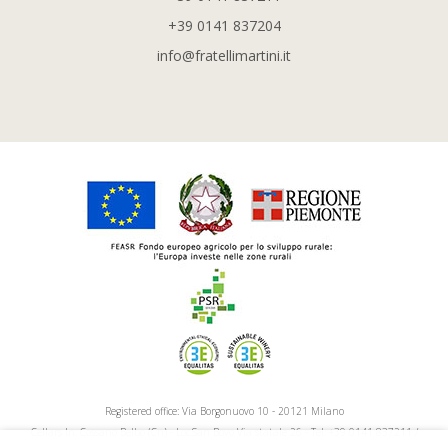
+39 0141 837204
info@fratellimartini.it
Registered office: Via Borgonuovo 10 - 20121 Milano
Cellars In: Cossano Belbo (Cn) - Loc.San Bovo Via statale 26 - Tel: +39 0141 837211 /